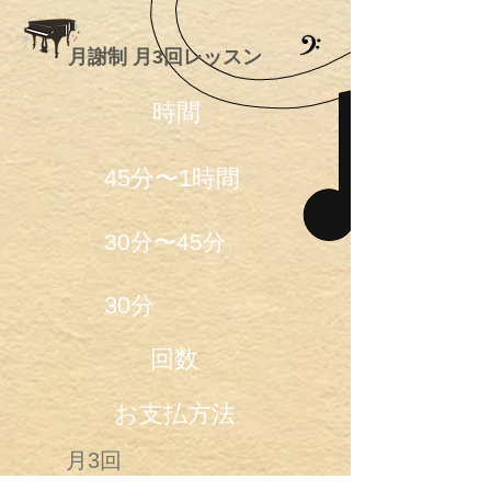
​月謝制 月3回レッスン
時間
45分〜1時間
30分〜45分
30分
回数
​お支払方法
月3回