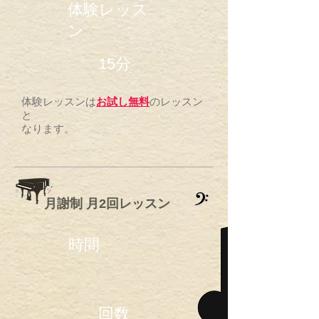
体験レッス
ン
15分
体験レッスンは
お試し無料
のレッスン
と
​なります。
​月謝制 月2回レッスン
時間
回数