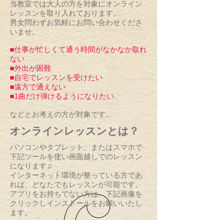
当教室では大人の方を対象にオンライン
レッスンを取り入れております。
​男女問わずお気軽にお問い合わせくださ
いませ。
■仕事が忙しくて通う時間がなかなか取れ
ない
■外出が困難
■自宅でレッスンを受けたい
■遠方で通えない
​■1曲だけ弾けるようになりたい
などとお考えの方が対象です。
オンラインレッスンとは？
パソコンやタブレット、またはスマホで
下記ツールを使い画面越しでのレッスン
になります♫
インターネット環境が整っている方であ
れば、どなたでもレッスンが可能です。
アプリをお持ちでない方は、下記画像を
クリックし
​インストールをお願いいたし
ます。